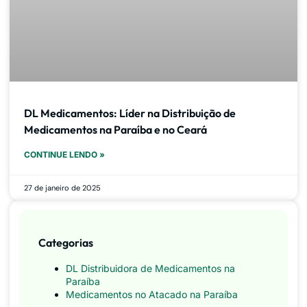
DL Medicamentos: Líder na Distribuição de
Medicamentos na Paraíba e no Ceará
CONTINUE LENDO »
27 de janeiro de 2025
Categorias
DL Distribuidora de Medicamentos na
Paraíba
Medicamentos no Atacado na Paraíba