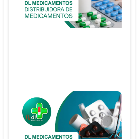
1 de ab
2025
CONT
LEND
Distr
Medi
na Pa
Efici
Logís
Conf
com 