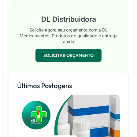
DL Distribuidora
Solicite agora seu orçamento com a DL
Medicamentos. Produtos de qualidade e entrega
rápida!
SOLICITAR ORÇAMENTO
Últimas Postagens
Atac
Farm
com 
Justo
Entr
Rápi
Para