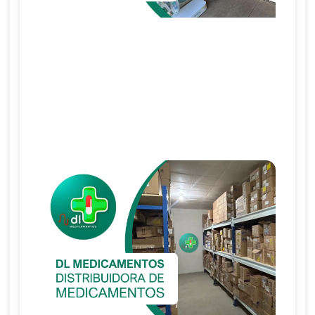
2025
CONT
LEND
Logís
Farm
na Pa
Cear
Difer
DL
Medi
28 de 
2025
CONT