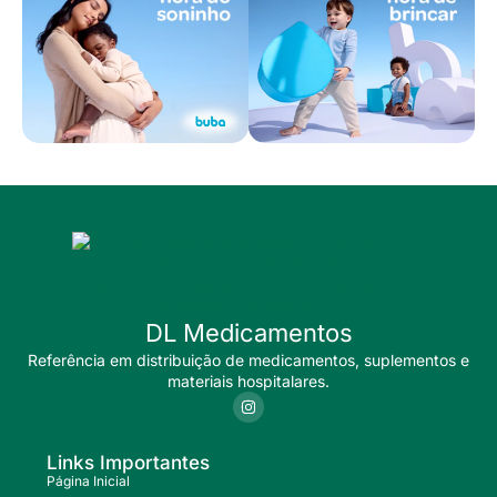
DL Medicamentos
Referência em distribuição de medicamentos, suplementos e
materiais hospitalares.
Links Importantes
Página Inicial