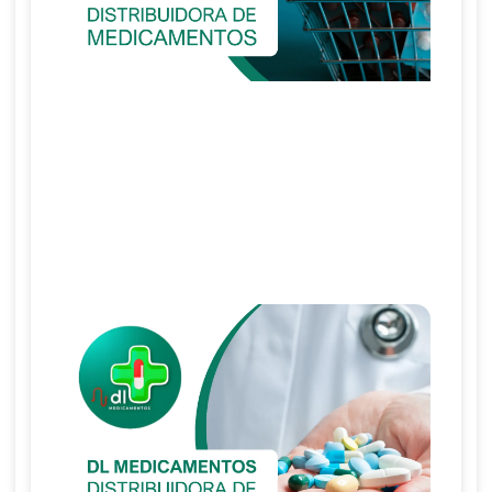
Medi
28 de 
2025
CONT
LEND
Com
enco
uma
distr
de
medi
na P
com 