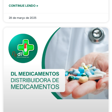
CONTINUE LENDO »
28 de março de 2025